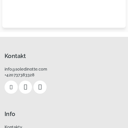
Z
á
p
Kontakt
a
info
@
soledinotte.com
t
+420737383328
í
Info
Kontakty