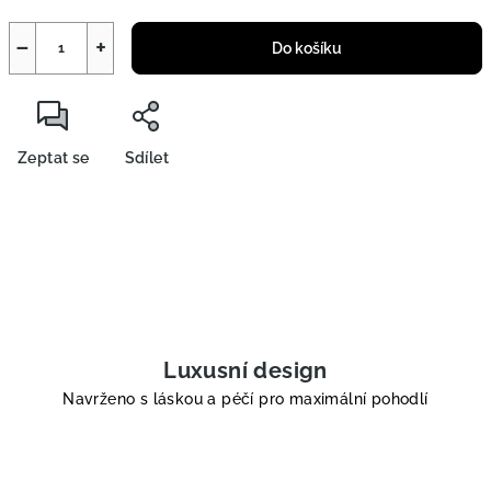
−
+
Do košíku
Zeptat se
Sdílet
Luxusní design
Navrženo s láskou a péčí pro maximální pohodlí