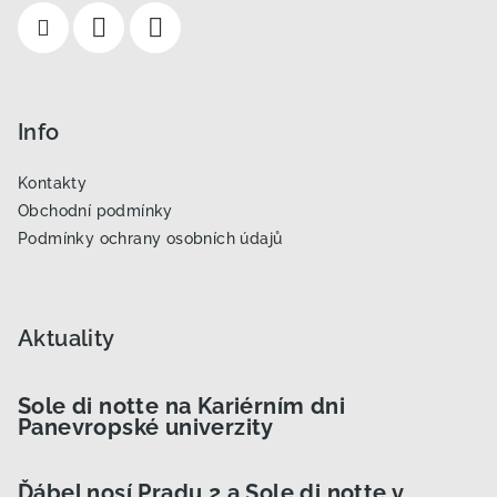
í
Info
Kontakty
Obchodní podmínky
Podmínky ochrany osobních údajů
Aktuality
Sole di notte na Kariérním dni
Panevropské univerzity
Ďábel nosí Pradu 2 a Sole di notte v