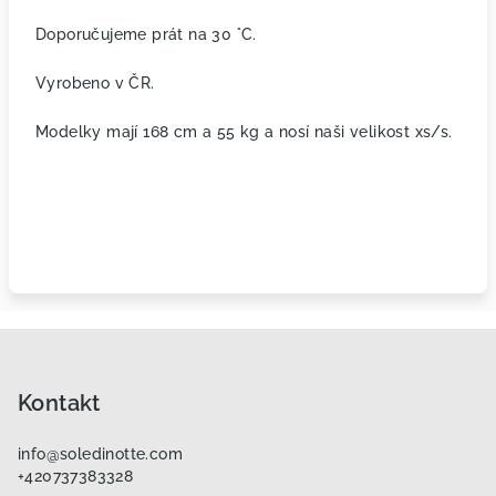
Doporučujeme prát na 30 °C.
Vyrobeno v ČR.
Modelky mají 168 cm a 55 kg a nosí naši velikost xs/s.
Z
á
p
Kontakt
a
info
@
soledinotte.com
t
+420737383328