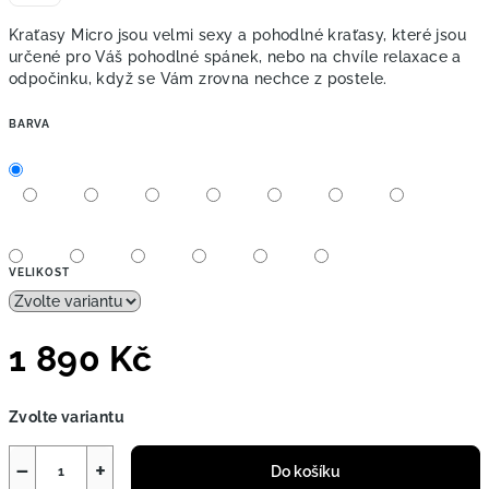
Kraťasy Micro jsou velmi sexy a pohodlné kraťasy, které jsou
určené pro Váš pohodlné spánek, nebo na chvíle relaxace a
odpočinku, když se Vám zrovna nechce z postele.
BARVA
VELIKOST
1 890 Kč
Měrná
Zvolte variantu
cena:
−
+
Do košíku