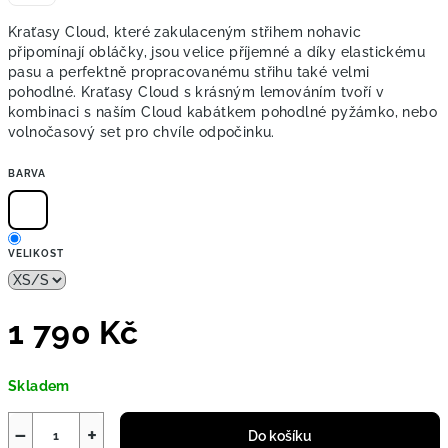
Kraťasy Cloud, které zakulaceným střihem nohavic
připomínají obláčky, jsou velice příjemné a díky elastickému
pasu a perfektně propracovanému střihu také velmi
pohodlné. Kraťasy Cloud s krásným lemováním tvoří v
kombinaci s naším Cloud kabátkem pohodlné pyžámko, nebo
volnočasový set pro chvíle odpočinku.
BARVA
VELIKOST
1 790 Kč
Měrná
Skladem
cena:
−
+
Do košíku