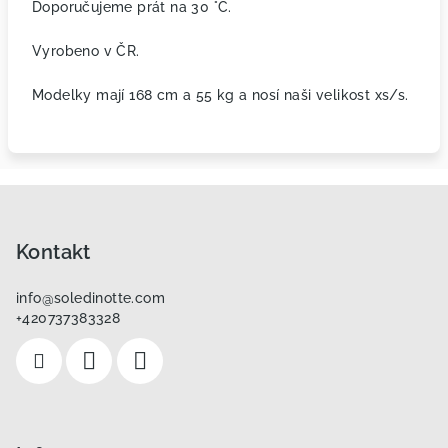
Doporučujeme prát na 30 °C.
Vyrobeno v ČR.
Modelky mají 168 cm a 55 kg a nosí naši velikost xs/s.
Z
á
p
Kontakt
a
info
@
soledinotte.com
t
+420737383328
í