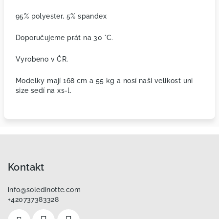
95% polyester, 5% spandex
Doporučujeme prát na 30 °C.
Vyrobeno v ČR.
Modelky mají 168 cm a 55 kg a nosí naši velikost uni
size sedí na xs-l.
Z
á
p
Kontakt
a
info
@
soledinotte.com
t
+420737383328
í