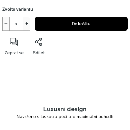
Měrná
Zvolte variantu
cena:
−
+
Do košíku
Zeptat se
Sdílet
Luxusní design
Navrženo s láskou a péčí pro maximální pohodlí