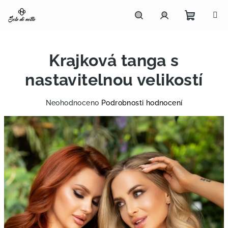
Přejít
na
obsah
Nákupn
Hledat
Přihlášení
Krajková tanga s
košík
nastavitelnou velikostí
Průměrné
Neohodnoceno
Podrobnosti hodnocení
hodnocení
produktu
je
0,0
z
5
hvězdiček.