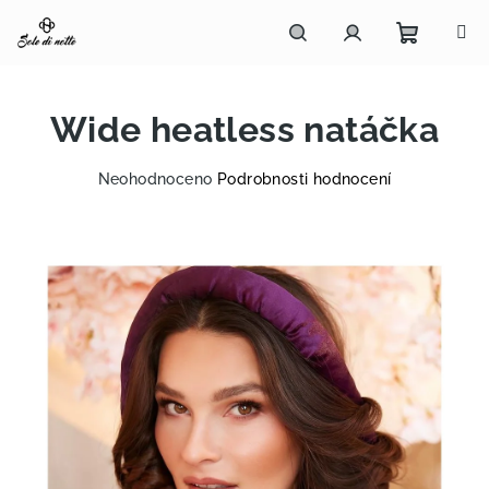
Přejít
na
obsah
Nákupn
Hledat
Přihlášení
Wide heatless natáčka
košík
Průměrné
Neohodnoceno
Podrobnosti hodnocení
hodnocení
produktu
je
0,0
z
5
hvězdiček.