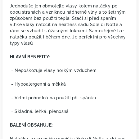
Jednoduše jen obmotejte vlasy kolem natáčky po
obou stranách a vzniknou nádherné vlny a to šetrným
způsobem bez použití tepla. Stačí si před spaním
vlhké vlasy natočit na heatless sadu Sole di Notte a
ráno se vzbudit s úžasnými loknami. Samozřejmě lze
natáčku použít i během dne. Je perfektní pro všechny
typy vlasů.
HLAVNÍ BENEFITY:
- Nepoškozuje vlasy horkým vzduchem
- Hypoalergenní a měkká
- Velmi pohodlná na použití při
spánku
- Skladná, lehká, přenosná
BALENÍ OBSAHUJE:
Natáčku, 2 scrunchie gumičky Sole di Notte a skřipec