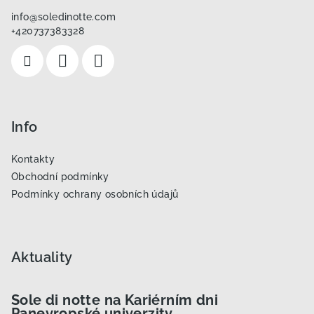
a
info
@
soledinotte.com
t
+420737383328
í
Info
Kontakty
Obchodní podmínky
Podmínky ochrany osobních údajů
Aktuality
Sole di notte na Kariérním dni
Panevropské univerzity