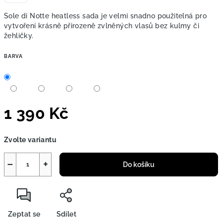
Sole di Notte heatless sada je velmi snadno použitelná pro
vytvoření krásně přirozeně zvlněných vlasů bez kulmy či
žehličky.
BARVA
1 390 Kč
Měrná
Zvolte variantu
cena:
−
+
Do košíku
Zeptat se
Sdílet