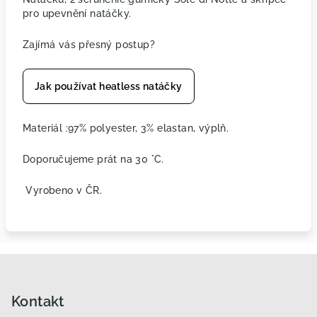
pro upevnění natáčky.
Zajímá vás přesný postup?
Jak používat heatless natáčky
Materiál :97% polyester, 3% elastan, výplň.
Doporučujeme prát na
30 °C.
Vyrobeno v ČR.
Z
á
p
Kontakt