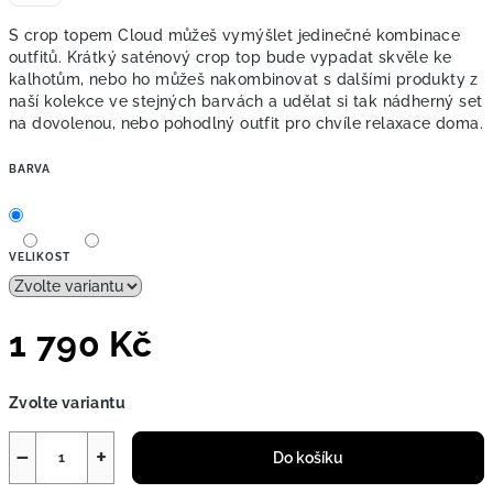
S crop topem Cloud můžeš vymýšlet jedinečné kombinace
outfitů. Krátký saténový crop top bude vypadat skvěle ke
kalhotům, nebo ho můžeš nakombinovat s dalšími produkty z
naší kolekce ve stejných barvách a udělat si tak nádherný set
na dovolenou, nebo pohodlný outfit pro chvíle relaxace doma.
BARVA
VELIKOST
1 790 Kč
Měrná
Zvolte variantu
cena:
−
+
Do košíku