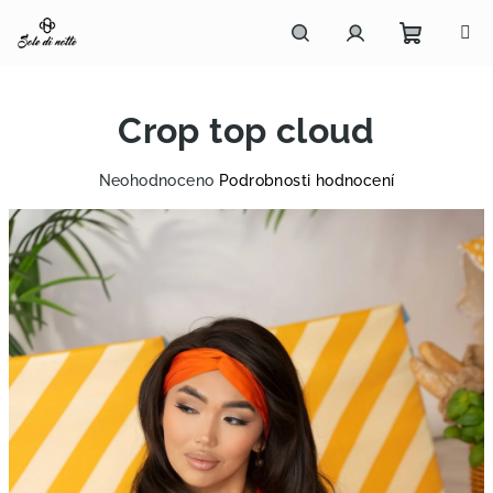
Přejít
na
obsah
Nákupn
Hledat
Přihlášení
Crop top cloud
košík
Průměrné
Neohodnoceno
Podrobnosti hodnocení
hodnocení
produktu
je
0,0
z
5
hvězdiček.