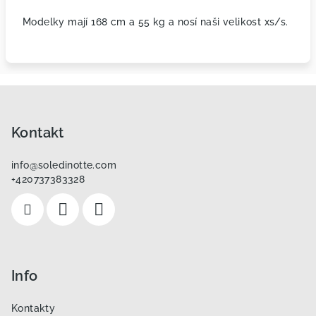
Modelky mají 168 cm a 55 kg a nosí naši velikost xs/s.
Z
á
p
Kontakt
a
info
@
soledinotte.com
t
+420737383328
í
Info
Kontakty